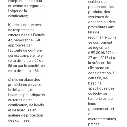
indépendance et leur
certifier des
l'article
20
expertise au regard de
personnes, des
51
pr
l'objet de la
produits, des
ou
El
certification;
systèmes de
51
ex
données ou des
bis;
le
b) pris l'engagement
procédures aux
mi
de respecter les
et/ou
fins de
su
critères visés à l'article
b)
reconnaître qu'ils
:
42, paragraphe 5, et
l'organisme
se conforment
approuvés par
national
(..
au règlement
l'autorité de contrôle
d'accréditation
(UE) 2016/679 du
qui est compétente en
f
désigné
27 avril 2016 et à
vertu de l'article 55 ou
bi
conformément
la présente loi.
56 ou par le comité, en
El
au
Elle prend en
vertu de l'article 63;
pe
règlement
considération, à
dé
(CE)
cette fin, les
c) mis en place des
d
n°
besoins
procédures en vue de
ce
765/2008
spécifiques des
la délivrance, de
d
du
collectivités
l'examen périodique et
pe
Parlement
territoriales, de
du retrait d'une
d
européen
leurs
certification, de labels
pr
et
groupements et
et de marques en
d
du
des
matière de protection
sy
Conseil
microentreprises,
des données;
d
du
petites
d