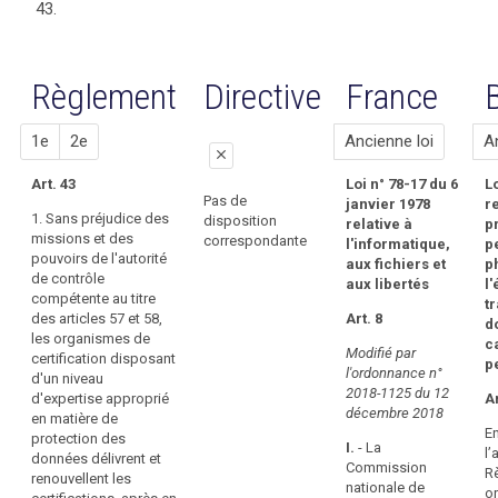
considérants
clés
43.
mots
(100)
liés
du
clés
Afin
à
Règlement
l'article
liés à
de
liés à l'article
43
l’article
Règlement
favoriser
Proposition
Proposition
Directive
France
A
43
43
la
actes
transparence
1
2
l
1e
délégués
2e
Ancienne loi
A
et
close
actes
le
Art. 43
Loi n° 78-17 du 6
L
close
close
d’exécution
respect
Pas de
janvier 1978
re
1. Sans préjudice des
Comité
disposition
du
relative à
p
Pas
1.
missions et des
correspondante
européen
l'informatique,
F
p
de
Sans
présent
pouvoirs de l'autorité
aux fichiers et
p
disposition
préjudice
de
règlement,
de contrôle
aux libertés
l
correspondante
des
la
la
c
compétente au titre
t
missions
protection
mise
des articles 57 et 58,
Art. 8
d
et
Lo
des
les organismes de
en
c
pouvoirs
Modifié par
n°
certification disposant
données
place
p
de
l'ordonnance n°
78
d'un niveau
l'autorité
de
mécanisme
2018-1125 du 12
17
d'expertise approprié
Ar
de
mécanismes
de
décembre 2018
d
en matière de
contrôle
6
E
de
contrôle
protection des
compétente
I.
- La
ja
l’
certification
données délivrent et
de
au
Commission
19
R
renouvellent les
ainsi
la
titre
nationale de
re
o