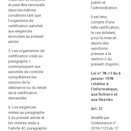
na
public et
et peut être renouvelé
compétente,
d'
l'administration.
dans les mêmes
son
me
conditions tant que
indépendance
Il est tenu
au
l'organisme de
et
compte d'une
b
certification satisfait
l'expertise
telle certification,
d
aux exigences
dont
le cas échéant,
1
énoncées au présent
il
pour la mise en
d
article.
dispose
œuvre des
l'a
au
sanctions
43
5. Les organismes de
regard
prévues à la
d
certification visés au
de
section 3 du
m
paragraphe 1
l'objet
présent chapitre ;
rè
communiquent aux
de
o
autorités de contrôle
Loi n° 78-17 du 6
la
dé
compétentes les
janvier 1978
certification;
co
raisons de la
relative à
av
délivrance ou du retrait
a
l'informatique,
ce
de la certification
bis)
aux fichiers et
or
demandée.
il
aux libertés
q
s'est
ce
6. Les exigences
Art. 21
engagé
de
visées au paragraphe
à
pr
3 du présent article et
Modifié par
respecter
à
les critères visés à
l'ordonnance n°
les
le
l'article 42, paragraphe
2018-1125 du 12
critères