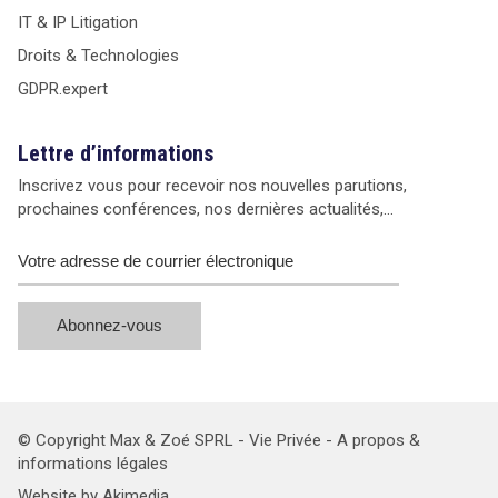
3.
ce
IT & IP Litigation
L'agrément
et
des
Droits & Technologies
d'
organismes
me
GDPR.expert
de
au
certification
f
visés
bi
au
Lettre d’informations
d
paragraphe
2°
Inscrivez vous pour recevoir nos nouvelles parutions,
1
d
prochaines conférences, nos dernières actualités,…
se
I
fait
d
sur
l'a
la
11
base
d
de
la
critères
loi
approuvés
d
par
6
l'autorité
ja
de
19
contrôle
su
© Copyright Max & Zoé SPRL -
Vie Privée
-
A propos &
qui
la
informations légales
est
C
compétente
Website by Akimedia
na