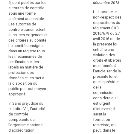
ag
5, sont publiés par les
décembre 2018
visés
d
autorités de contrôle
à
I.
- Lorsque le
d
sous une forme
l'article
non-respect des
co
aisément accessible.
39,
dispositions du
pr
Les autorités de
paragraphe
règlement (UE)
pa
contrôle transmettent
2
2016/679 du 27
dé
aussi ces exigences et
bis,
avril 2016 ou de
en
ces critères au comité.
et
la présente loi
Co
Le comité consigne
approuvés
entraîne une
d'
dans un registre tous
par
violation des
pr
les mécanismes de
l'autorité
droits et libertés
ap
certification et les
de
mentionnés à
av
labels en matière de
contrôle
l'article 1er de la
d
protection des
qui
présente loi et
la
données et les met à
est
que le président
C
la disposition du
compétente
de la
na
public par tout moyen
au
commission
d
approprié.
titre
considère qu'il
l'
de
7. Sans préjudice du
est urgent
et
l'article
chapitre VIII, l'autorité
d'intervenir, il
d
51
de contrôle
saisit la
li
ou
compétente ou
formation
La
51
l'organisme national
restreinte, qui
c
bis
d'accréditation
peut, dans le
él
ou,