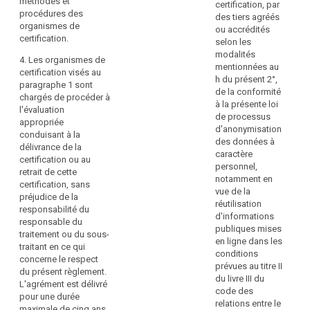
méthodes et
de
en
certification, par
procédures des
certification
pe
des tiers agréés
organismes de
visé
en
ou accrédités
certification.
au
et
selon les
paragraphe
m
modalités
4. Les organismes de
1
en
mentionnées au
certification visés au
peut
El
h du présent 2°,
paragraphe 1 sont
être
ag
de la conformité
chargés de procéder à
agréé
au
à la présente loi
l'évaluation
à
m
de processus
appropriée
cette
fi
d'anonymisation
conduisant à la
fin
d
des données à
délivrance de la
seulement
or
caractère
certification ou au
si:
ce
personnel,
retrait de cette
su
notamment en
certification, sans
a)
la
vue de la
préjudice de la
il
ba
réutilisation
responsabilité du
a
le
d'informations
responsable du
prouvé,
ca
publiques mises
traitement ou du sous-
à
éc
en ligne dans les
traitant en ce qui
la
d
conditions
concerne le respect
satisfaction
le
prévues au titre II
du présent règlement.
de
ac
du livre III du
L'agrément est délivré
l'autorité
pa
code des
pour une durée
de
l'
relations entre le
maximale de cinq ans
contrôle