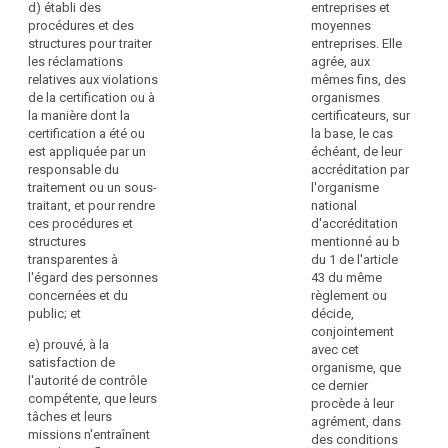
9
d) établi des
entreprises et
o
juillet
procédures et des
moyennes
d
2008
structures pour traiter
entreprises. Elle
pr
fixant
les réclamations
agrée, aux
au
les
relatives aux violations
mêmes fins, des
fi
prescriptions
de la certification ou à
organismes
d
relatives
la manière dont la
certificateurs, sur
re
à
certification a été ou
la base, le cas
qu
l'accréditation
est appliquée par un
échéant, de leur
se
et
responsable du
accréditation par
co
à
traitement ou un sous-
l'organisme
au
la
traitant, et pour rendre
national
rè
surveillance
ces procédures et
d'accréditation
(U
du
structures
mentionné au b
20
marché
transparentes à
du 1 de l'article
d
pour
l'égard des personnes
43 du même
Pa
la
concernées et du
règlement ou
eu
commercialisation
public; et
décide,
et
des
conjointement
d
e) prouvé, à la
produits,
avec cet
Co
satisfaction de
conformément
organisme, que
d
l'autorité de contrôle
à
ce dernier
27
compétente, que leurs
la
procède à leur
avr
tâches et leurs
norme
agrément, dans
20
missions n'entraînent
EN-
des conditions