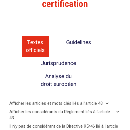
certification
Textes
Guidelines
officiels
Jurisprudence
Analyse du
droit européen
expand_more
Afficher les articles et mots clés liés à l’article 43
expand_less
Cacher
keyboard_arrow_down
Afficher les considérants du Règlement liés à l'article
les
43
articles
keyboard_arrow_up
Cacher les
Mots
Il n'y pas de considérant de la Directive 95/46 lié à l'article
et