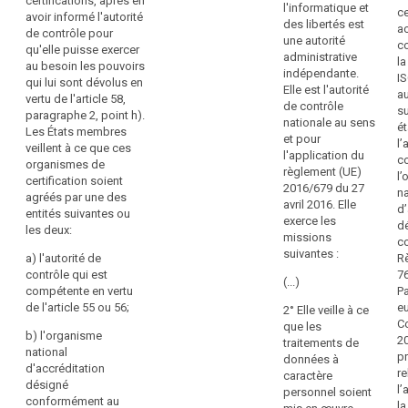
certifications, après en
que
cohérence
des
l'informatique et
à
ce
avoir informé l'autorité
articles
de
des libertés est
l'
a
de contrôle pour
52
une autorité
labels
a
c
qu'elle puisse exercer
et
administrative
fi
l
et
au besoin les pouvoirs
53,
indépendante.
et
IS
de
qui lui sont dévolus en
la
Elle est l'autorité
a
a
vertu de l'article 58,
marques
certification
de contrôle
li
s
paragraphe 2, point h).
en
est
nationale au sens
ét
Les États membres
délivrée
matière
et pour
Ar
l’
veillent à ce que ces
et
l'application du
11
de
co
organismes de
renouvelée
règlement (UE)
l
protection
certification soient
I.
par
2016/679 du 27
na
des
agréés par une des
-
un
avril 2016. Elle
d’
entités suivantes ou
données
La
organisme
exerce les
d
les deux:
C
devrait
de
missions
c
na
certification
être
suivantes :
a) l'autorité de
R
d
disposant
encouragée
contrôle qui est
7
(...)
l'
d'un
compétente en vertu
P
pour
et
niveau
de l'article 55 ou 56;
e
2° Elle veille à ce
permettre
d
d'expertise
Co
que les
aux
li
approprié
b) l'organisme
20
traitements de
es
personnes
en
national
pr
données à
un
matière
d'accréditation
concernées
re
caractère
au
de
désigné
d'évaluer
l’
personnel soient
ad
protection
conformément au
la