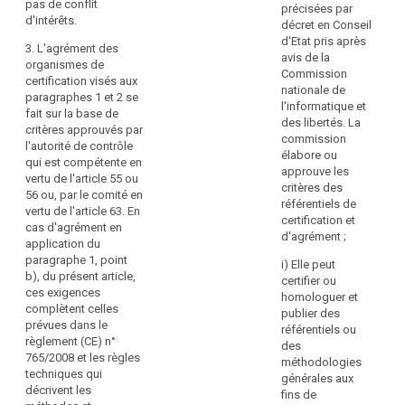
pr
pas de conflit
ISO/IEC
précisées par
et
d'intérêts.
17065/2012
décret en Conseil
à
et
d'Etat pris après
3. L'agrément des
la
aux
avis de la
organismes de
pr
exigences
Commission
certification visés aux
loi
supplémentaires
nationale de
paragraphes 1 et 2 se
El
établies
l'informatique et
fait sur la base de
pr
par
des libertés. La
critères approuvés par
en
l'autorité
commission
l'autorité de contrôle
co
de
élabore ou
qui est compétente en
à
contrôle
approuve les
vertu de l'article 55 ou
ce
qui
critères des
56 ou, par le comité en
fin
est
référentiels de
vertu de l'article 63. En
le
compétente
certification et
cas d'agrément en
be
au
d'agrément ;
application du
sp
titre
paragraphe 1, point
d
i) Elle peut
de
b), du présent article,
co
certifier ou
l'article
ces exigences
te
homologuer et
51
complètent celles
d
publier des
ou
prévues dans le
le
référentiels ou
51
règlement (CE) n°
g
des
bis.
765/2008 et les règles
et
méthodologies
techniques qui
2.
d
générales aux
décrivent les
L'organisme
mi
fins de