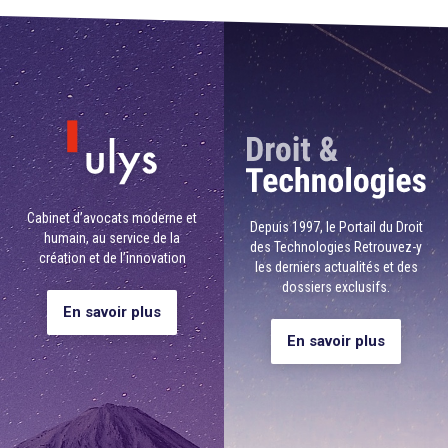
pr
appliquée
au
par
tit
un
II
responsable
d
du
liv
traitement
III
ou
d
un
c
sous-
d
traitant,
re
et
en
pour
Cabinet d’avocats moderne et
le
Depuis 1997, le Portail du Droit
rendre
humain,
au service de la
pu
ces
des Technologies
Retrouvez-y
création et de l’innovation
et
procédures
les derniers actualités et des
l'
et
dossiers exclusifs.
structures
En savoir plus
D
transparentes
d'
à
En savoir plus
l'égard
Ar
des
6-
personnes
8
concernées
et
Dé
du
pr