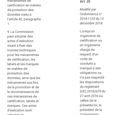
mécanismes de
Art. 23
gé
de
certification en matière
au
l'émission,
Modifié par
de protection des
fi
de
l'ordonnance n°
données visés à
d
l'examen
2018-1125 du 12
l'article 42, paragraphe
ce
périodique
décembre 2018
1.
pa
et
d
du
Lorsqu'un
9. La Commission
ti
retrait
organisme de
peut adopter des
ag
de
certification ou
actes d'exécution
o
marques
un organisme
visant à fixer des
ac
et
chargé du
normes techniques
se
de
respect d'un
pour les mécanismes
le
labels
code de
de certification, les
mo
en
conduite a
labels et les marques
me
matière
manqué à ses
en matière de
au
de
obligations ou
protection des
f
protection
n'a pas respecté
données, ainsi que les
bi
des
les dispositions
mécanismes aux fins
d
données;
du règlement
de la promotion et de
pr
(UE) 2016/679 du
la reconnaissance de
2°
c)
27 avril 2016 ou
ces mécanismes de
d
il
celles de la
certification, labels et
la
a
présente loi, le
marques. Ces actes
co
établi
président de la
d'exécution sont
à
des
Commission
adoptés en