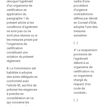
révoque l'agrément
cadre d'une
o
en
d'un organisme de
procédure
ap
application
certification en
d'urgence
le
de
application du
contradictoire
cr
l'article
paragraphe 1 du
définie par décret
d
57,
présent article si les
en Conseil d'Etat,
ré
par
conditions d'agrément
adopter l'une des
d
le
ne sont pas ou ne
mesures
ce
comité
sont plus réunies ou si
suivantes :
et
européen
les mesures prises par
d'
de
(...)
l'organisme de
;
la
certification
4° La suspension
protection
g)
constituent une
search
provisoire de
des
El
violation du présent
l'agrément
données;
pe
règlement.
délivré à un
ce
b)
organisme de
8. La Commission est
o
il
certification ou
habilitée à adopter
h
a
un organisme
des actes délégués en
et
mis
chargé du
conformité avec
pu
en
respect d'un
l'article 92, aux fins de
d
place
code de
préciser les exigences
ré
des
conduite ;
à prendre en
o
procédures
considération en ce
d
(...)
en
qui concerne les
mé
vue