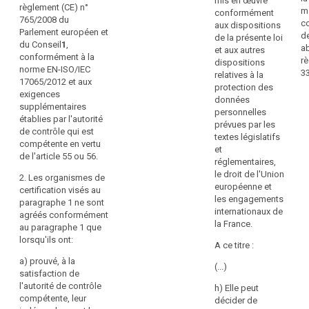
rapidement
mis en œuvre
in
des
règlement (CE) n°
m
conformément
le
El
données.
765/2008 du
c
aux dispositions
niveau
es
Chaque
Parlement européen et
de
de la présente loi
l'
de
État
du Conseil
1
,
a
et aux autres
d
membre
conformément à la
protection
rè
dispositions
co
prévoit
norme EN-ISO/IEC
des
33
relatives à la
na
si
17065/2012 et aux
données
protection des
au
ces
exigences
données
offert
se
organismes
supplémentaires
personnelles
par
et
de
établies par l'autorité
prévues par les
po
les
certification
de contrôle qui est
textes législatifs
l'
sont
compétente en vertu
produits
et
d
agréés
de l'article 55 ou 56.
et
réglementaires,
rè
par:
services
le droit de l'Union
2. Les organismes de
(U
européenne et
en
a)
certification visés au
20
les engagements
question.
l'autorité
paragraphe 1 ne sont
d
internationaux de
de
agréés conformément
Pa
la France.
contrôle
au paragraphe 1 que
eu
qui
lorsqu'ils ont:
et
A ce titre :
est
d
a) prouvé, à la
compétente
Co
(...)
satisfaction de
au
d
l'autorité de contrôle
h) Elle peut
titre
27
compétente, leur
décider de
de
avr