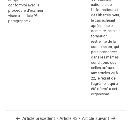
la
procédures
nationale de
conformité avec la
pr
et
l'informatique et
procédure d'examen
loi
des
des libertés peut,
visée à l'article 93,
d
structures
le cas échéant
paragraphe 2.
pr
pour
après mise en
d'
traiter
demeure, saisir la
d
les
formation
d
réclamations
restreinte de la
à
relatives
commission, qui
ca
aux
peut prononcer,
pe
violations
dans les mêmes
n
de
conditions que
en
la
celles prévues
vu
certification
aux articles 20 à
d
ou
22, le retrait de
la
à
l'agrément qui a
ré
la
été délivré à cet
d'
manière
organisme.
pu
dont
mi
la
en
certification
li
a
arrow_back
•
•
arrow_forward
Article précédent
Article 43
Article suivant
d
été
le
ou
co
est